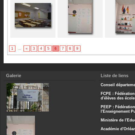
1
...
«
3
4
5
6
7
8
9
Galerie
Liste de liens
Conseil départeme
FCPE : Fédération
d'élèves des écol
PEEP : Fédération
l'Enseignement Pu
Ministère de l'Edu
Académie d'Orléa