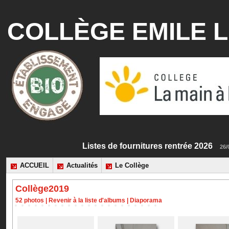
COLLÈGE EMILE L
Listes de fournitures rentrée 2026
ACCUEIL
Actualités
Le Collège
Collège2019
52 photos
|
Revenir à la liste d'albums
|
Diaporama