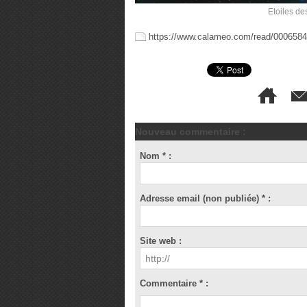
Etoiles des
https://www.calameo.com/read/00065
Nouveau commentaire :
Nom * :
Adresse email (non publiée) * :
Site web :
Commentaire * :