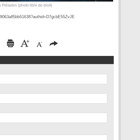
 Pléïades (photo libre de droit)
849063a85bb51638?authid=D7gcbE55ZvJE