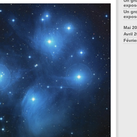
Un gr
expose
Un gr
expos
Mai 20
Avril 2
Févrie