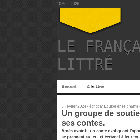
10 Août 2026
LE FRANÇ
LITTRÉ
Accueil
A la Une
5 Février 2024 - écrit par Equipe enseignante d
Un groupe de souti
ses contes.
Après avoir lu un conte expliquant l'appa
se prennent au jeu, et écrivent à leur tou