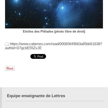
Etoiles des Pléïades (photo libre de droit)
https://www.calameo.com/read/00065849063a85bb51638?
authid=D7gcbE55ZvJE
Equipe enseignante de Lettres