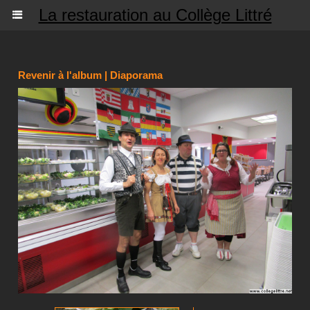
La restauration au Collège Littré
Revenir à l'album
|
Diaporama