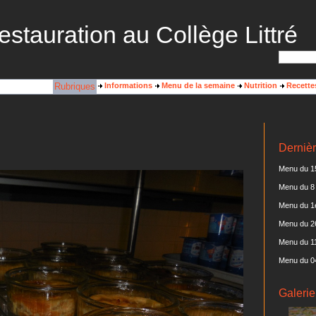
estauration au Collège Littré
Rubriques
Informations
Menu de la semaine
Nutrition
Recette
Dernièr
Menu du 15
Menu du 8 
Menu du 1e
Menu du 2
Menu du 11
Menu du 0
Galerie