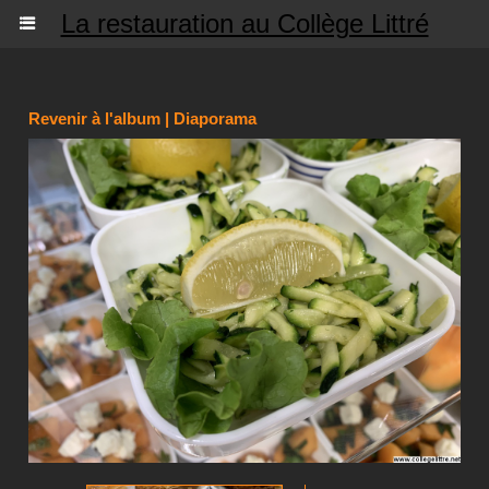
La restauration au Collège Littré
Revenir à l'album
|
Diaporama