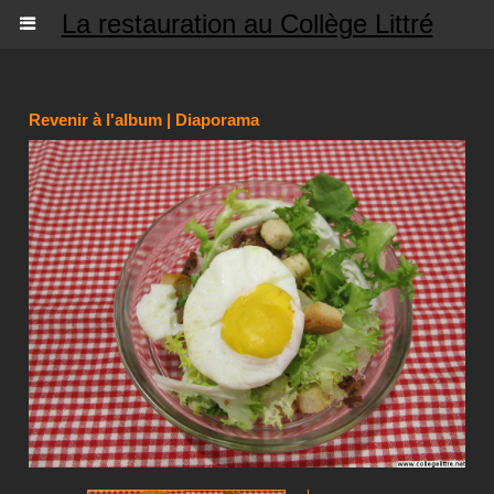
La restauration au Collège Littré
Revenir à l'album
|
Diaporama