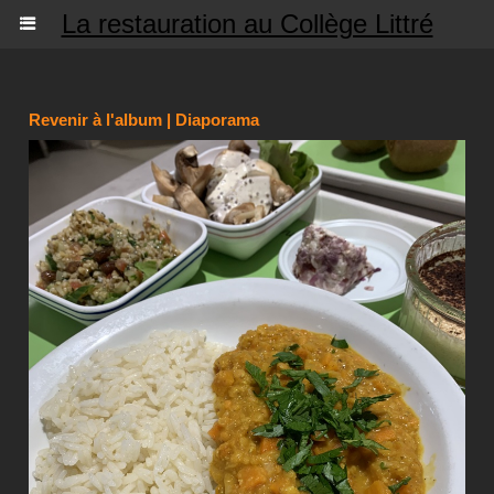
La restauration au Collège Littré
Revenir à l'album
|
Diaporama