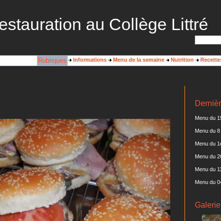
estauration au Collège Littré
Rubriques
Informations
Menu de la semaine
Nutrition
Recette
Dernièr
Menu du 15
Menu du 8 
Menu du 1e
Menu du 2
Menu du 11
Menu du 0
Galerie